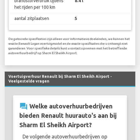
brandstofverbruik tijdens
8.4 l
het rijden per 100 km
aantal zitplaatsen
5
De getoonde specificaties zijn alleen voor informatieve doeleinden, we kunnen het
exacte Renault Logan voertuigmodel en de exacte specificaties die u ontvangt niet
garanderen. Voor specifieke details kunt u contact opnemen met het betreffende
autoverhuurbedrijf op Sharm El Sheikh Airport.
Voertuigverhuur Renault bij Sharm El Sheikh Airport -
Veelgestelde vragen
question_answer
Welke autoverhuurbedrijven
bieden Renault huurauto's aan bij
Sharm El Sheikh Airport?
De volgende autoverhuurbedrijven op