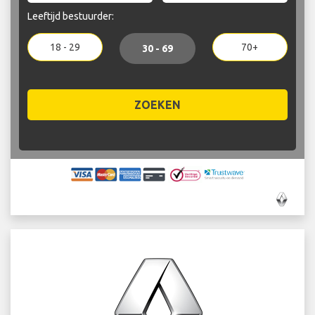
Leeftijd bestuurder:
18 - 29
70+
30 - 69
ZOEKEN