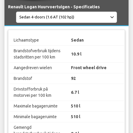
Renault Logan Huurvoertuigen - Specificaties
Lichaamstype
Sedan
Brandstofverbruik tijdens
10.9 l
stadsritten per 100 km
Aangedreven wielen
Front wheel drive
Brandstof
92
Drivstofforbruk på
6.7 l
motorvei per 100 km
Maximale bagageruimte
510 l
Minimale bagageruimte
510 l
Gemengd