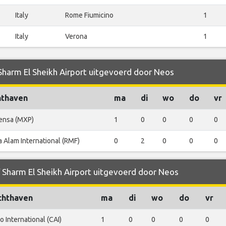
Italy
Rome Fiumicino
1
Italy
Verona
1
 Sharm El Sheikh Airport uitgevoerd door Neos
hthaven
ma
di
wo
do
vr
ensa (MXP)
1
0
0
0
0
 Alam International (RMF)
0
2
0
0
0
f Sharm El Sheikh Airport uitgevoerd door Neos
chthaven
ma
di
wo
do
vr
o International (CAI)
1
0
0
0
0