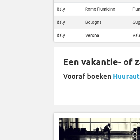
Italy
Rome Fiumicino
Fiu
Italy
Bologna
Gug
Italy
Verona
Val
Een vakantie- of 
Vooraf boeken
Huurauto