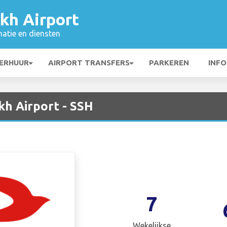
kh Airport
matie en diensten
ERHUUR
AIRPORT TRANSFERS
PARKEREN
INFO
kh Airport - SSH
7
Wekelijkse