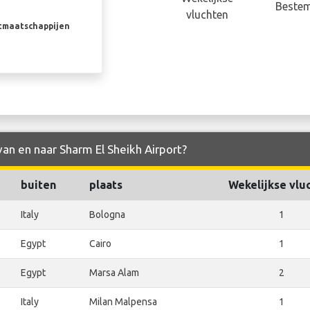
Beste
vluchten
rtmaatschappijen
van en naar Sharm El Sheikh Airport?
buiten
plaats
Wekelijkse vlu
Italy
Bologna
1
Egypt
Cairo
1
Egypt
Marsa Alam
2
Italy
Milan Malpensa
1