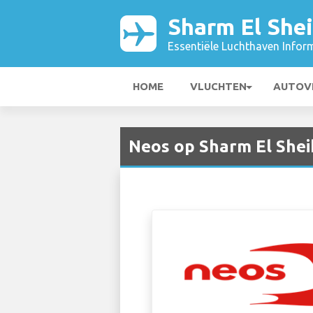
Sharm El Shei
Essentiële Luchthaven Infor
HOME
VLUCHTEN
AUTOV
Neos op Sharm El Shei