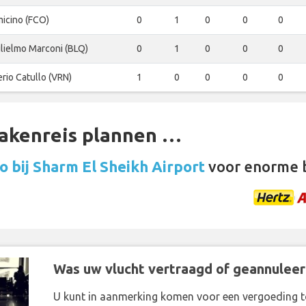
micino (FCO)
0
1
0
0
0
lielmo Marconi (BLQ)
0
1
0
0
0
erio Catullo (VRN)
1
0
0
0
0
zakenreis plannen …
 bij Sharm El Sheikh Airport
voor enorme 
Was uw vlucht vertraagd of geannuleer
U kunt in aanmerking komen voor een vergoeding t