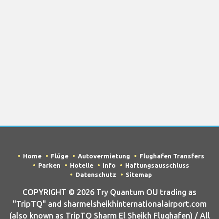
Home
Flüge
Autovermietung
Flughafen Transfers
Parken
Hotelle
Info
Haftungsausschluss
Datenschutz
Sitemap
COPYRIGHT © 2026 Try Quantum OU trading as
"TripTQ" and sharmelsheikhinternationalairport.com
(also known as TripTQ Sharm El Sheikh Flughafen) / All