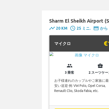
Sharm El Sheikh Airpor
timeline
schedule
payment
20 KM
25 ミニ.
から 
€
マイクロ
group
business_center
3 乗客
2 スーツケー
お子様連れのカップルやご家族に最
安い送迎 例: VW Polo, Opel Corsa,
Renault Clio, Skoda Fabia, etc.