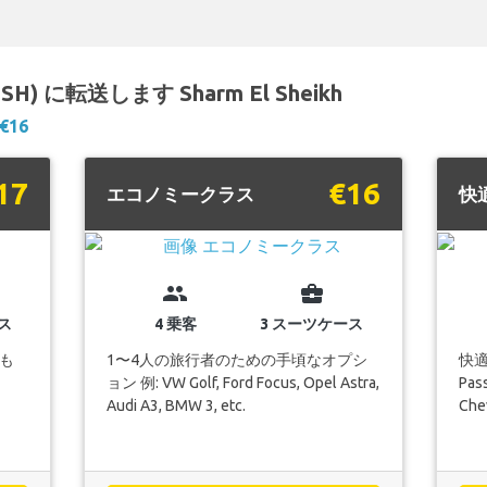
t (SSH) に転送します Sharm El Sheikh
€16
17
€16
エコノミークラス
快
group
business_center
ス
4 乗客
3 スーツケース
も
1〜4人の旅行者のための手頃なオプシ
快適
ョン 例: VW Golf, Ford Focus, Opel Astra,
Pass
Audi A3, BMW 3, etc.
Chev