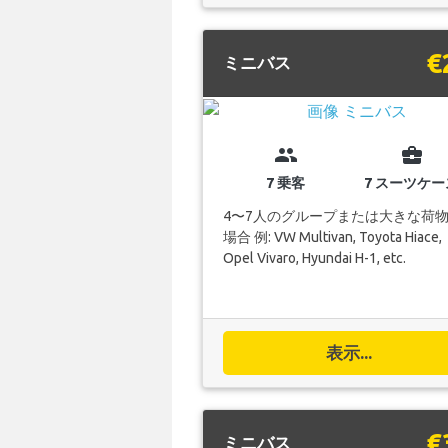
€
ミニバス
group
business_center
7 乗客
7 スーツケー
4〜7人のグループまたは大きな荷
場合 例: VW Multivan, Toyota Hiace,
Opel Vivaro, Hyundai H-1, etc.
表示...
€
ミニバス