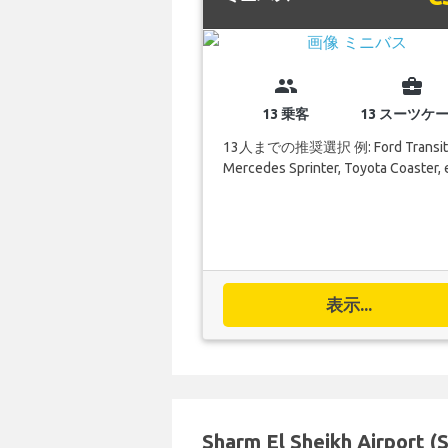
group
business_center
13 乗客
13 スーツケ
13人までの推奨選択 例: Ford Transit
Mercedes Sprinter, Toyota Coaster, 
表示...
Sharm El Sheikh Airpor