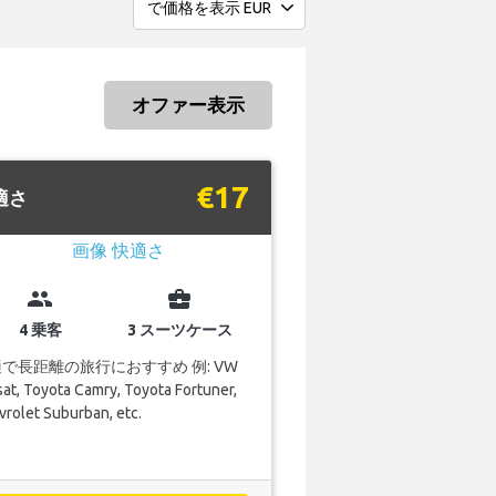
オファー表示
€17
適さ
group
business_center
4 乗客
3 スーツケース
で長距離の旅行におすすめ 例: VW
at, Toyota Camry, Toyota Fortuner,
rolet Suburban, etc.