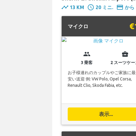
timeline
schedule
payment
13 KM
20 ミニ.
から 
€
マイクロ
group
business_center
3 乗客
2 スーツケー
お子様連れのカップルやご家族に最
安い送迎 例: VW Polo, Opel Corsa,
Renault Clio, Skoda Fabia, etc.
表示...