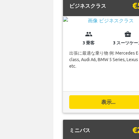
€
ビジネスクラス
group
business_center
3 乗客
3 スーツケー
出張に最適な乗り物 例: Mercedes E
class, Audi A6, BMW 5 Series, Lexus
etc.
表示...
€
ミニバス