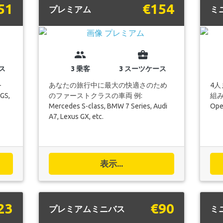
51
€154
プレミアム
ミ
group
business_center
ス
3 乗客
3 スーツケース
-
あなたの旅行中に最大の快適さのため
4
 GS,
のファーストクラスの車両 例:
組み合
Mercedes S-class, BMW 7 Series, Audi
Opel
A7, Lexus GX, etc.
表示...
23
€90
プレミアムミニバス
ミ