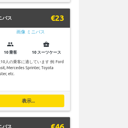
€23
ニバス
group
business_center
10 乗客
10 スーツケース
10人の乗客に適しています 例: Ford
sit, Mercedes Sprinter, Toyota
ter, etc.
表示...
€46
ニバス