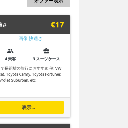
オファー表示
€17
適さ
group
business_center
4 乗客
3 スーツケース
で長距離の旅行におすすめ 例: VW
at, Toyota Camry, Toyota Fortuner,
rolet Suburban, etc.
表示...