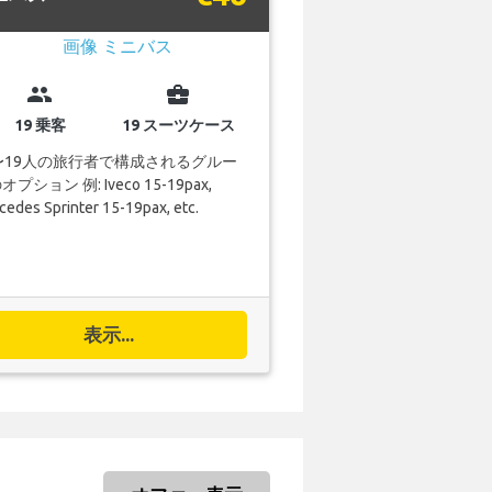
group
business_center
19 乗客
19 スーツケース
〜19人の旅行者で構成されるグルー
プション 例: Iveco 15-19pax,
edes Sprinter 15-19pax, etc.
表示...