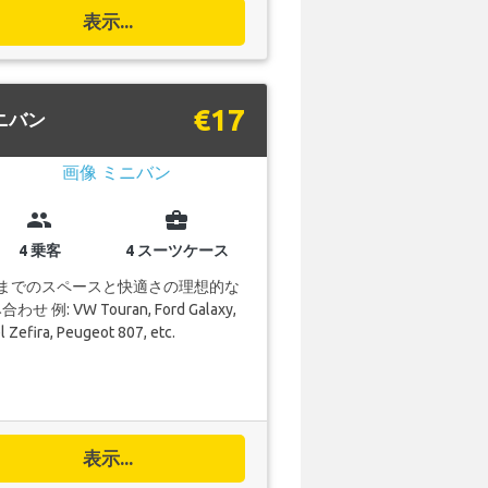
表示...
€17
ニバン
group
business_center
4 乗客
4 スーツケース
人までのスペースと快適さの理想的な
わせ 例: VW Touran, Ford Galaxy,
 Zefira, Peugeot 807, etc.
表示...