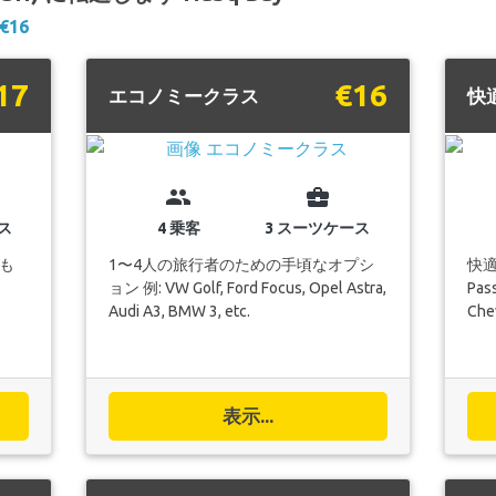
€16
17
€16
エコノミークラス
快
group
business_center
ス
4 乗客
3 スーツケース
も
1〜4人の旅行者のための手頃なオプシ
快適
ョン 例: VW Golf, Ford Focus, Opel Astra,
Pass
Audi A3, BMW 3, etc.
Chev
表示...