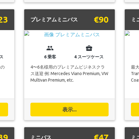
23
€90
プレミアムミニバス
ミ
group
business_center
ス
6 乗客
4 スーツケース
物の
4〜6名様用のプレミアムビジネスクラ
最大
ス送迎 例: Mercedes Viano Premium, VW
Tran
Multivan Premium, etc.
Coas
表示...
39
€47
ミニバス
ミ