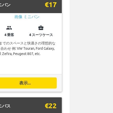
€17
ニバン
group
business_center
4 乗客
4 スーツケース
人までのスペースと快適さの理想的な
わせ 例: VW Touran, Ford Galaxy,
 Zefira, Peugeot 807, etc.
表示...
€22
ニバス