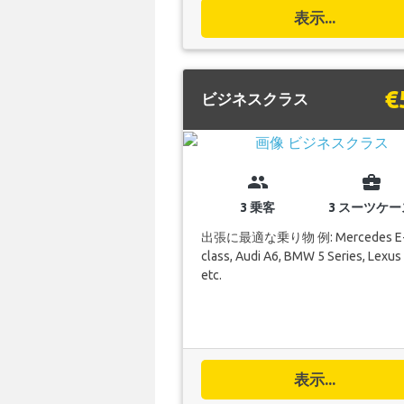
表示...
€
ビジネスクラス
group
business_center
3 乗客
3 スーツケー
出張に最適な乗り物 例: Mercedes E
class, Audi A6, BMW 5 Series, Lexus
etc.
表示...