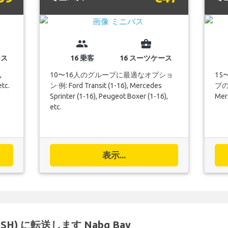
group
business_center
ース
16 乗客
16 スーツケース
,
10〜16人のグループに最適なオプショ
15
etc.
ン 例: Ford Transit (1-16), Mercedes
プのオ
Sprinter (1-16), Peugeot Boxer (1-16),
Merc
etc.
表示...
t (SSH) に転送します Nabq Bay