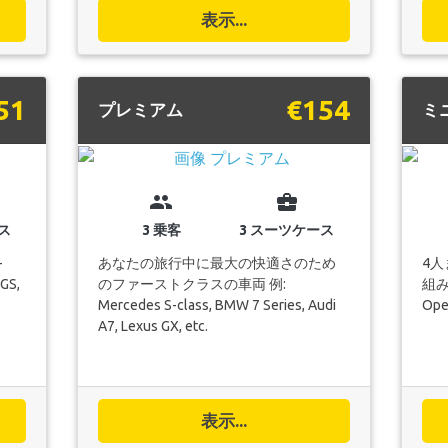
表示...
51
€154
プレミアム
ミ
group
business_center
ス
3 乗客
3 スーツケース
-
あなたの旅行中に最大の快適さのため
4
 GS,
のファーストクラスの車両 例:
組み合
Mercedes S-class, BMW 7 Series, Audi
Opel
A7, Lexus GX, etc.
表示...