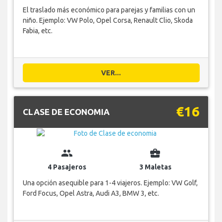
El traslado más económico para parejas y familias con un
niño. Ejemplo: VW Polo, Opel Corsa, Renault Clio, Skoda
Fabia, etc.
VER...
€16
CLASE DE ECONOMIA
group
business_center
4 Pasajeros
3 Maletas
Una opción asequible para 1-4 viajeros. Ejemplo: VW Golf,
Ford Focus, Opel Astra, Audi A3, BMW 3, etc.