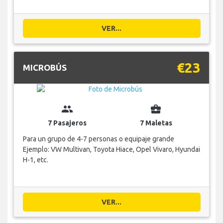
VER...
€23
MICROBÚS
group
business_center
7 Pasajeros
7 Maletas
Para un grupo de 4-7 personas o equipaje grande
Ejemplo: VW Multivan, Toyota Hiace, Opel Vivaro, Hyundai
H-1, etc.
VER...