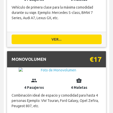
Vehículo de primera clase para la máxima comodidad
durante su viaje. Ejemplo: Mercedes S-class, BMW 7
Series, Audi A7, Lexus GX, etc.
VER...
€17
MONOVOLUMEN
group
business_center
4 Pasajeros
4 Maletas
Combinación ideal de espacio y comodidad para hasta 4
personas Ejemplo: VW Touran, Ford Galaxy, Opel Zefira,
Peugeot 807, etc.