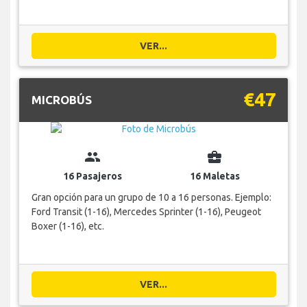
VER...
€47
MICROBÚS
group
business_center
16 Pasajeros
16 Maletas
Gran opción para un grupo de 10 a 16 personas. Ejemplo:
Ford Transit (1-16), Mercedes Sprinter (1-16), Peugeot
Boxer (1-16), etc.
VER...