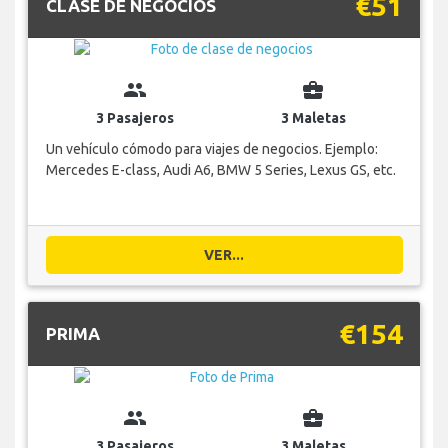
€51
CLASE DE NEGOCIOS
group
business_center
3 Pasajeros
3 Maletas
Un vehículo cómodo para viajes de negocios. Ejemplo:
Mercedes E-class, Audi A6, BMW 5 Series, Lexus GS, etc.
VER...
€154
PRIMA
group
business_center
3 Pasajeros
3 Maletas