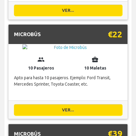
VER...
€22
MICROBÚS
group
business_center
10 Pasajeros
10 Maletas
Apto para hasta 10 pasajeros. Ejemplo: Ford Transit,
Mercedes Sprinter, Toyota Coaster, etc.
VER...
€39
MICROBÚS