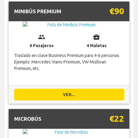
€90
MINIBÚS PREMIUM
group
business_center
6 Pasajeros
4 Maletas
Traslado en clase Business Premium para 4-6 personas
Ejemplo: Mercedes Viano Premium, VW Multivan
Premium, etc.
VER...
€22
MICROBÚS