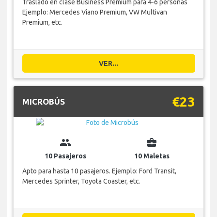
Traslado en clase Business Premium para 4-6 personas
Ejemplo: Mercedes Viano Premium, VW Multivan
Premium, etc.
VER...
€23
MICROBÚS
group
business_center
10 Pasajeros
10 Maletas
Apto para hasta 10 pasajeros. Ejemplo: Ford Transit,
Mercedes Sprinter, Toyota Coaster, etc.