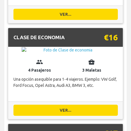
VER...
€16
CLASE DE ECONOMIA
group
business_center
4 Pasajeros
3 Maletas
Una opción asequible para 1-4 viajeros. Ejemplo: VW Golf,
Ford Focus, Opel Astra, Audi A3, BMW 3, etc.
VER...