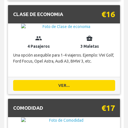
€16
CLASE DE ECONOMIA
group
business_center
4 Pasajeros
3 Maletas
Una opción asequible para 1-4 viajeros. Ejemplo: VW Golf,
Ford Focus, Opel Astra, Audi A3, BMW 3, etc.
VER...
€17
COMODIDAD