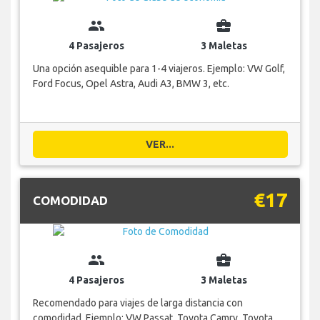
group
business_center
4 Pasajeros
3 Maletas
Una opción asequible para 1-4 viajeros. Ejemplo: VW Golf,
Ford Focus, Opel Astra, Audi A3, BMW 3, etc.
VER...
€17
COMODIDAD
group
business_center
4 Pasajeros
3 Maletas
Recomendado para viajes de larga distancia con
comodidad. Ejemplo: VW Passat, Toyota Camry, Toyota