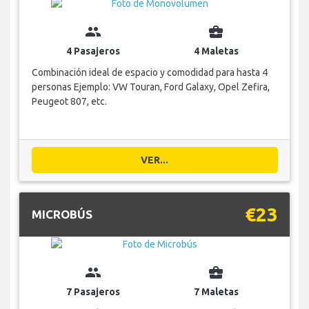
group
business_center
4 Pasajeros
4 Maletas
Combinación ideal de espacio y comodidad para hasta 4
personas Ejemplo: VW Touran, Ford Galaxy, Opel Zefira,
Peugeot 807, etc.
VER...
€23
MICROBÚS
group
business_center
7 Pasajeros
7 Maletas