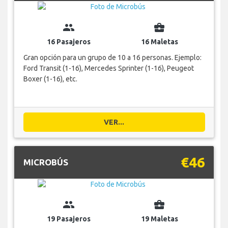
group
business_center
16 Pasajeros
16 Maletas
Gran opción para un grupo de 10 a 16 personas. Ejemplo:
Ford Transit (1-16), Mercedes Sprinter (1-16), Peugeot
Boxer (1-16), etc.
VER...
€46
MICROBÚS
group
business_center
19 Pasajeros
19 Maletas