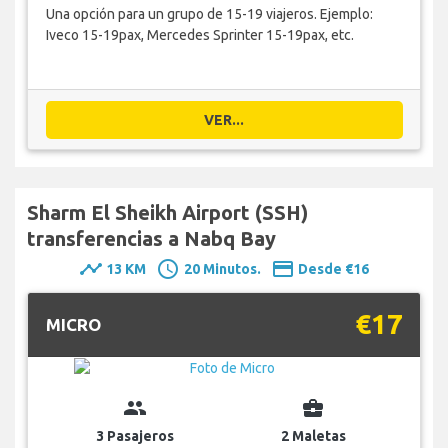
Una opción para un grupo de 15-19 viajeros. Ejemplo:
Iveco 15-19pax, Mercedes Sprinter 15-19pax, etc.
VER...
Sharm El Sheikh Airport (SSH)
transferencias a Nabq Bay
timeline
schedule
payment
13 KM
20 Minutos.
Desde €16
€17
MICRO
group
business_center
3 Pasajeros
2 Maletas