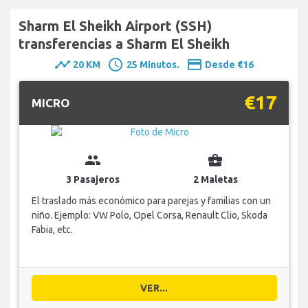
Sharm El Sheikh Airport (SSH)
transferencias a Sharm El Sheikh
timeline
schedule
payment
20 KM
25 Minutos.
Desde €16
€17
MICRO
group
business_center
3 Pasajeros
2 Maletas
El traslado más económico para parejas y familias con un
niño. Ejemplo: VW Polo, Opel Corsa, Renault Clio, Skoda
Fabia, etc.
VER...