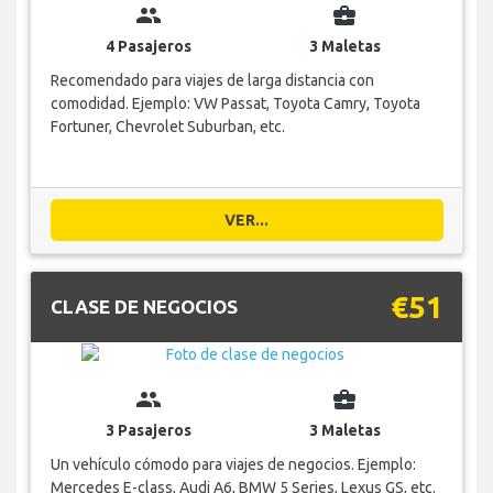
group
business_center
4 Pasajeros
3 Maletas
Recomendado para viajes de larga distancia con
comodidad. Ejemplo: VW Passat, Toyota Camry, Toyota
Fortuner, Chevrolet Suburban, etc.
VER...
€51
CLASE DE NEGOCIOS
group
business_center
3 Pasajeros
3 Maletas
Un vehículo cómodo para viajes de negocios. Ejemplo:
Mercedes E-class, Audi A6, BMW 5 Series, Lexus GS, etc.