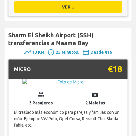
VER...
Sharm El Sheikh Airport (SSH)
transferencias a Naama Bay
timeline
schedule
payment
13 KM
25 Minutos.
Desde €16
€18
MICRO
group
business_center
3 Pasajeros
2 Maletas
El traslado más económico para parejas y familias con un
niño. Ejemplo: VW Polo, Opel Corsa, Renault Clio, Skoda
Fabia, etc.