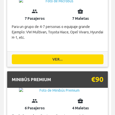
group
business_center
7 Pasajeros
7 Maletas
Para un grupo de 4-7 personas o equipaje grande
Ejemplo: VW Multivan, Toyota Hiace, Opel Vivaro, Hyundai
H-1, etc.
VER...
€90
MINIBÚS PREMIUM
group
business_center
6 Pasajeros
4 Maletas