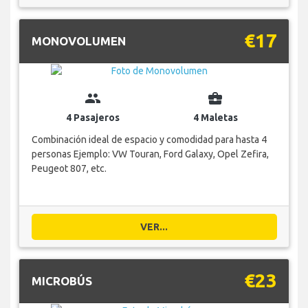
€17
MONOVOLUMEN
group
business_center
4 Pasajeros
4 Maletas
Combinación ideal de espacio y comodidad para hasta 4
personas Ejemplo: VW Touran, Ford Galaxy, Opel Zefira,
Peugeot 807, etc.
VER...
€23
MICROBÚS