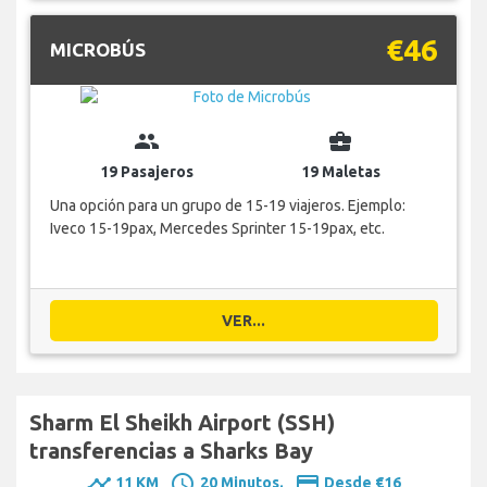
€46
MICROBÚS
group
business_center
19 Pasajeros
19 Maletas
Una opción para un grupo de 15-19 viajeros. Ejemplo:
Iveco 15-19pax, Mercedes Sprinter 15-19pax, etc.
VER...
Sharm El Sheikh Airport (SSH)
transferencias a Sharks Bay
timeline
schedule
payment
11 KM
20 Minutos.
Desde €16