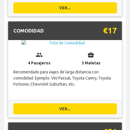
VER...
€17
COMODIDAD
group
business_center
4 Pasajeros
3 Maletas
Recomendado para viajes de larga distancia con
comodidad. Ejemplo: VW Passat, Toyota Camry, Toyota
Fortuner, Chevrolet Suburban, etc.
VER...