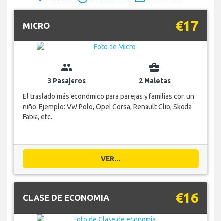
€17
MICRO
group
business_center
3 Pasajeros
2 Maletas
El traslado más económico para parejas y familias con un
niño. Ejemplo: VW Polo, Opel Corsa, Renault Clio, Skoda
Fabia, etc.
VER...
€16
CLASE DE ECONOMIA