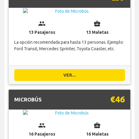
group
business_center
13 Pasajeros
13 Maletas
La opción recomendada para hasta 13 personas. Ejemplo:
Ford Transit, Mercedes Sprinter, Toyota Coaster, etc.
VER...
€46
MICROBÚS
group
business_center
16 Pasajeros
16 Maletas