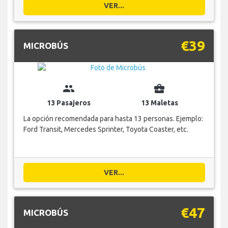
VER...
€39
MICROBÚS
group
business_center
13 Pasajeros
13 Maletas
La opción recomendada para hasta 13 personas. Ejemplo:
Ford Transit, Mercedes Sprinter, Toyota Coaster, etc.
VER...
€47
MICROBÚS