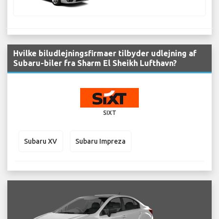
Hvilke biludlejningsfirmaer tilbyder udlejning af
Subaru-biler fra Sharm El Sheikh Lufthavn?
SIXT
Subaru XV
Subaru Impreza