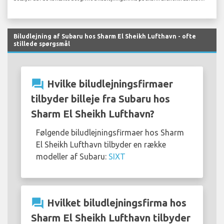
Biludlejning af Subaru hos Sharm El Sheikh Lufthavn - ofte
stillede spørgsmål
question_answer
Hvilke biludlejningsfirmaer
tilbyder billeje fra Subaru hos
Sharm El Sheikh Lufthavn?
Følgende biludlejningsfirmaer hos Sharm
El Sheikh Lufthavn tilbyder en række
modeller af Subaru:
SIXT
question_answer
Hvilket biludlejningsfirma hos
Sharm El Sheikh Lufthavn tilbyder