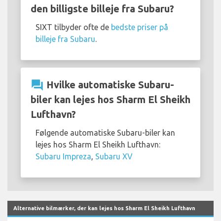
den billigste billeje fra Subaru?
SIXT tilbyder ofte de
bedste priser på
billeje fra Subaru
.
question_answer
Hvilke automatiske Subaru-
biler kan lejes hos Sharm El Sheikh
Lufthavn?
Følgende automatiske Subaru-biler kan
lejes hos Sharm El Sheikh Lufthavn:
Subaru Impreza
,
Subaru XV
Alternative bilmærker, der kan lejes hos Sharm El Sheikh Lufthavn