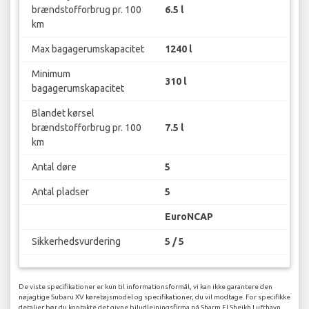
brændstofforbrug pr. 100
6.5 l
km
Max bagagerumskapacitet
1240 l
Minimum
310 l
bagagerumskapacitet
Blandet kørsel
brændstofforbrug pr. 100
7.5 l
km
Antal døre
5
Antal pladser
5
EuroNCAP
Sikkerhedsvurdering
5 / 5
De viste specifikationer er kun til informationsformål, vi kan ikke garantere den
nøjagtige Subaru XV køretøjsmodel og specifikationer, du vil modtage. For specifikke
detaljer bør du kontakte det givne biludlejningsfirma på Sharm El Sheikh Lufthavn.