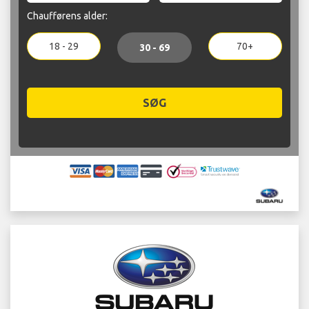
Chaufførens alder:
18 - 29
70+
30 - 69
SØG