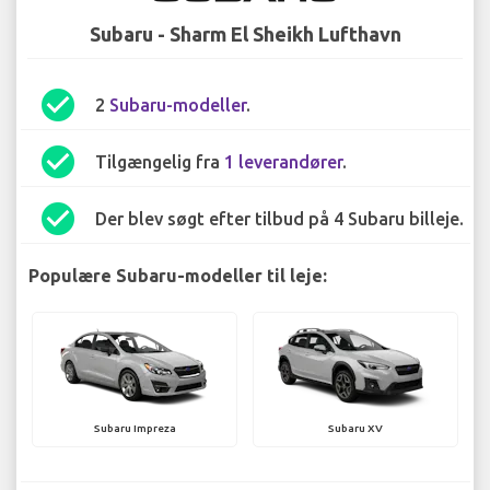
Subaru - Sharm El Sheikh Lufthavn
check_circle
2
Subaru-modeller
.
check_circle
Tilgængelig fra
1 leverandører
.
check_circle
Der blev søgt efter tilbud på 4 Subaru billeje.
Populære Subaru-modeller til leje:
Subaru Impreza
Subaru XV