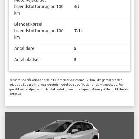
Motorvejskørsel
brændstofforbrug pr. 100
6 l
km
Blandet kørsel
brændstofforbrug pr. 100
7.1 l
km
Antal døre
5
Antal pladser
5
De viste specifikationer er kun til informationsformål, vi kan ikke garantere den
nøjagtige Subaru Impreza køretøjsmodel og specifikationer, du vil modtage. For
specifikke detaljer bør du kontakte det givne biludlejningsfirma på Sharm El Sheikh
Lufthavn.